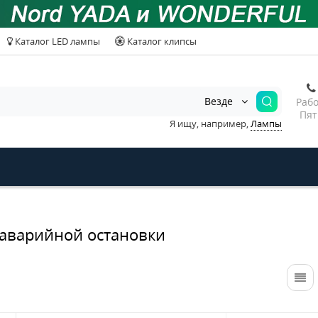
Каталог LED лампы
Каталог клипсы
Везде
Рабо
Пят
Я ищу, например,
Лампы
 аварийной остановки
Разъем гнездовой 2х
Развет.прикур.
полосный с про-ми и
без провода No
метал.скобой VW/AUDI
YADA в блистер