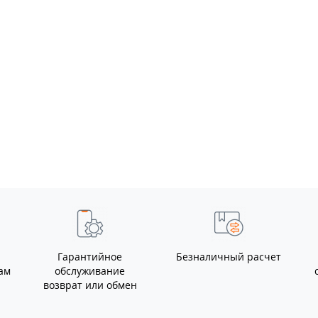
Клемма АКБ латунь
2шт усиленная
грузовая болт М10 ТМ
Nord YADA
0
Клемма АКБ цинк 1шт
с выключателем
массы до 50мм
боковой вывод ТМ
0
Nord YADA
Гарантийное
Безналичный расчет
ам
обслуживание
возврат или обмен