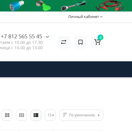
Личный кабинет
+7 812 565 55 45
0
таем с 10.00 до 17.30
ница с 10.00 до 13.00
15
По умолчанию
2USB
rd
е