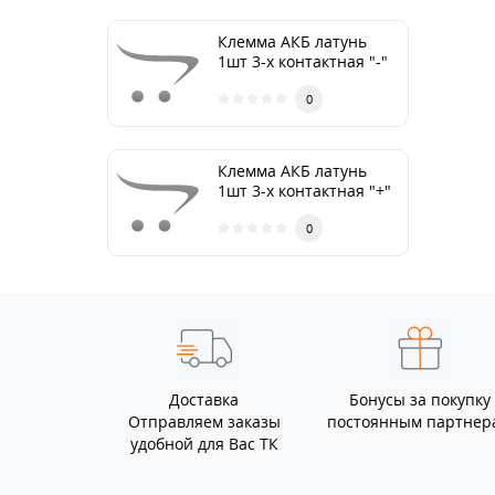
Клемма АКБ латунь
1шт 3-х контактная "-"
ТМ Nord YADA
0
Клемма АКБ латунь
1шт 3-х контактная "+"
ТМ Nord YADA
0
Доставка
Бонусы за покупку
Отправляем заказы
постоянным партнер
удобной для Вас ТК