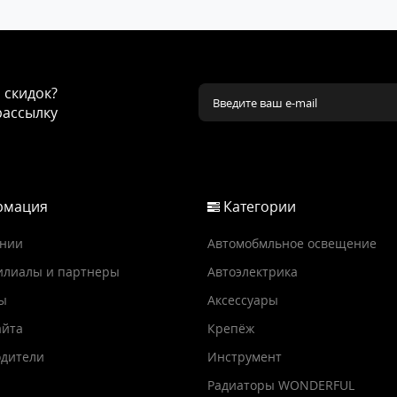
и скидок?
рассылку
мация
Категории
ании
Автомобмльное освещение
илиалы и партнеры
Автоэлектрика
ы
Аксессуары
айта
Крепёж
дители
Инструмент
Радиаторы WONDERFUL