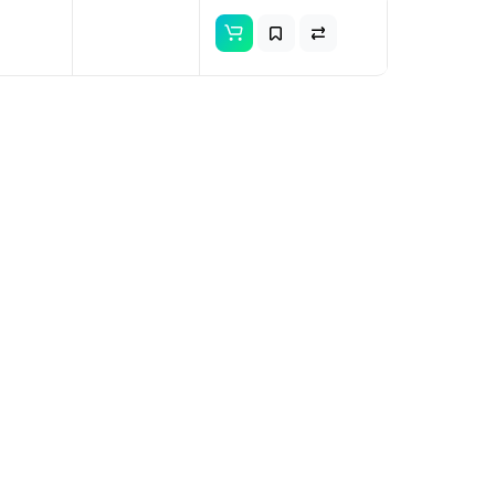
ая для
нителя
 Nord