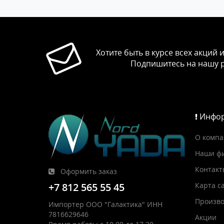
Хотите быть в курсе всех акций 
Подпишитесь на нашу 
Инфор
О комп
Наши ф
Контакт
Оформить заказ
Карта с
+7 812 565 55 45
Произво
Импортер ООО "Галактика" ИНН
7816629646
Акции