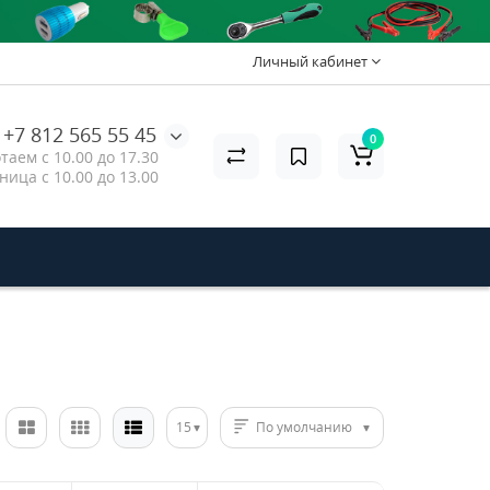
Личный кабинет
+7 812 565 55 45
0
таем с 10.00 до 17.30
ница с 10.00 до 13.00
15
По умолчанию
2USB
rd
е