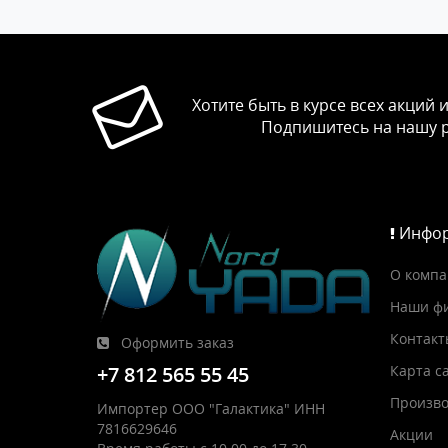
Хотите быть в курсе всех акций 
Подпишитесь на нашу 
Инфор
О комп
Наши ф
Контакт
Оформить заказ
Карта с
+7 812 565 55 45
Произво
Импортер ООО "Галактика" ИНН
7816629646
Акции