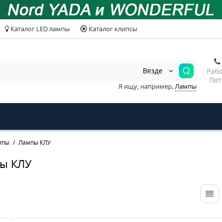
Каталог LED лампы
Каталог клипсы
Везде
Рабо
Пят
Я ищу, например,
Лампы
мпы
Лампы КЛУ
ы КЛУ
Разъем гнездовой 2х
Развет.прикур.
полосный с про-ми и
без провода No
метал.скобой VW/AUDI
YADA в блистер