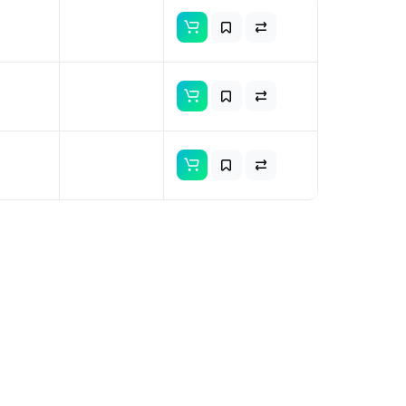
ая для
нителя
 Nord