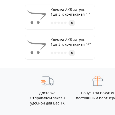
Клемма АКБ латунь
1шт 3-х контактная "-"
ТМ Nord YADA
0
Клемма АКБ латунь
1шт 3-х контактная "+"
ТМ Nord YADA
0
Доставка
Бонусы за покупку
Отправляем заказы
постоянным партнер
удобной для Вас ТК