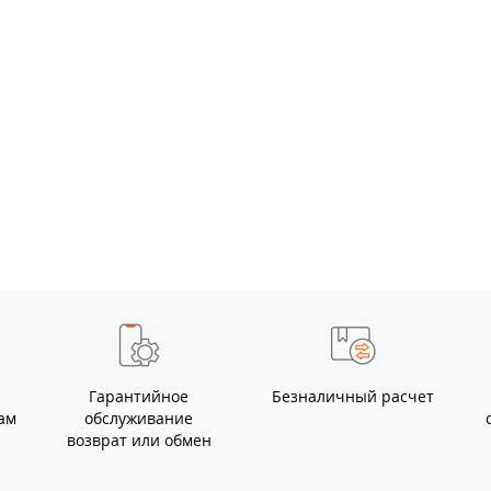
Клемма АКБ латунь
2шт усиленная
грузовая болт М10 ТМ
Nord YADA
0
Клемма АКБ цинк 1шт
с выключателем
массы до 50мм
боковой вывод ТМ
0
Nord YADA
Гарантийное
Безналичный расчет
ам
обслуживание
возврат или обмен