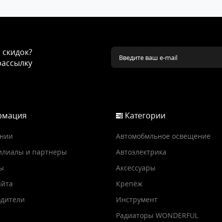
и скидок?
рассылку
мация
Категории
ании
Автомобмльное освещение
илиалы и партнеры
Автоэлектрика
ы
Аксессуары
айта
Крепёж
дители
Инструмент
Радиаторы WONDERFUL