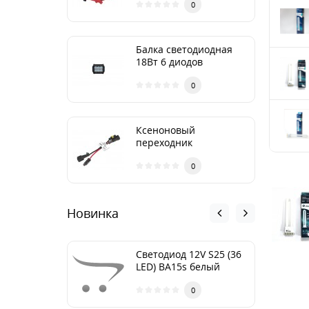
сумке Nord YADA
0
Балка светодиодная
18Вт 6 диодов
ближний 90*80*65 TM
Nord YADA
0
Ксеноновый
переходник
0
Новинка
Cветодиод 12V S25 (36
LED) BA15s белый
(NEW блистер: 1шт.)
TM NORD YADA
0