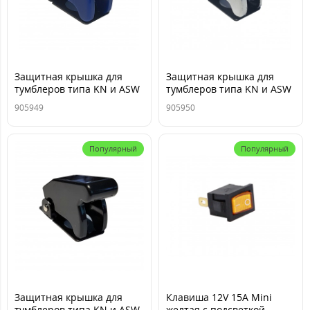
Защитная крышка для
Защитная крышка для
тумблеров типа KN и ASW
тумблеров типа KN и ASW
синяя TM Nord YADA
хром TM Nord YADA
905949
905950
Популярный
Популярный
Защитная крышка для
Клавиша 12V 15А Mini
тумблеров типа KN и ASW
желтая с подсветкой