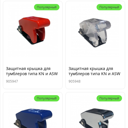
Популярный
Популярный
Защитная крышка для
Защитная крышка для
тумблеров типа KN и ASW
тумблеров типа KN и ASW
красная TM Nord YADA
прозрачная TM Nord YADA
905947
905948
Популярный
Популярный