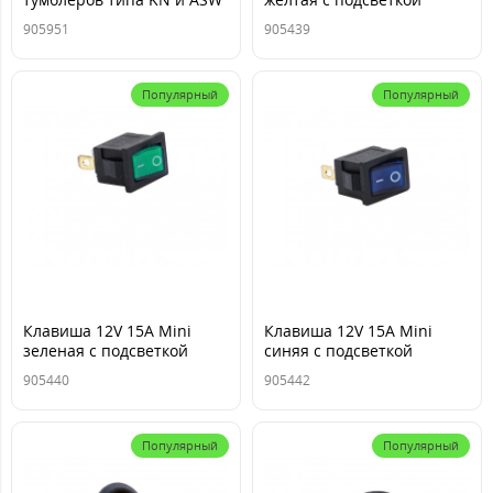
черная TM Nord YADA
(3конт.) ON-OFF TM Nord
905951
905439
YADA
Популярный
Популярный
Клавиша 12V 15А Mini
Клавиша 12V 15А Mini
зеленая с подсветкой
синяя с подсветкой
(3конт.) ON-OFF TM Nord
(3конт.) ON-OFF TM Nord
905440
905442
YADA
YADA
Популярный
Популярный