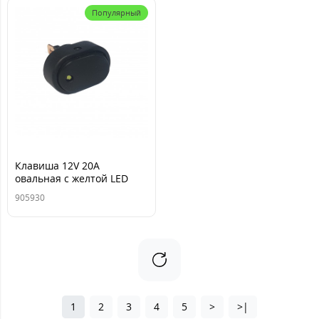
Популярный
Клавиша 12V 20А
овальная с желтой LED
подсветкой (3конт.) ON-
905930
OFF TM Nord YADA
1
2
3
4
5
>
>|