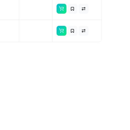
ая для
нителя
 Nord