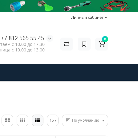
Личный кабинет
+7 812 565 55 45
0
таем с 10.00 до 17.30
ница с 10.00 до 13.00
15
По умолчанию
2USB
rd
е