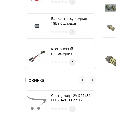
сумке Nord YADA
0
Балка светодиодная
18Вт 6 диодов
ближний 90*80*65 TM
Nord YADA
0
Ксеноновый
переходник
0
Новинка
Cветодиод 12V S25 (36
LED) BA15s белый
(NEW блистер: 1шт.)
TM NORD YADA
0