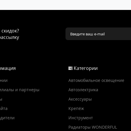
и скидок?
рассылку
мация
Категории
ании
Автомобмльное освещение
илиалы и партнеры
Автоэлектрика
ы
Аксессуары
айта
Крепёж
дители
Инструмент
Радиаторы WONDERFUL