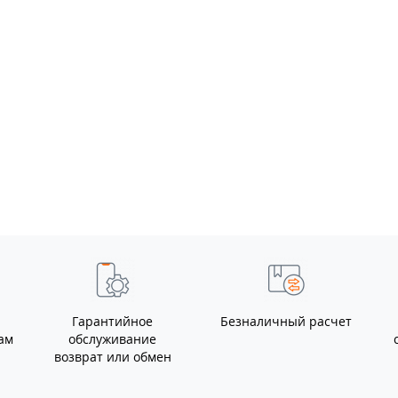
Клемма АКБ латунь
2шт усиленная
грузовая болт М10 ТМ
Nord YADA
0
Клемма АКБ цинк 1шт
с выключателем
массы до 50мм
боковой вывод ТМ
0
Nord YADA
Гарантийное
Безналичный расчет
ам
обслуживание
возврат или обмен