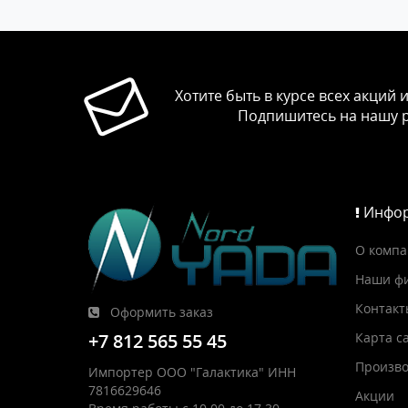
Хотите быть в курсе всех акций 
Подпишитесь на нашу 
Инфор
О комп
Наши ф
Контакт
Оформить заказ
Карта с
+7 812 565 55 45
Произво
Импортер ООО "Галактика" ИНН
7816629646
Акции