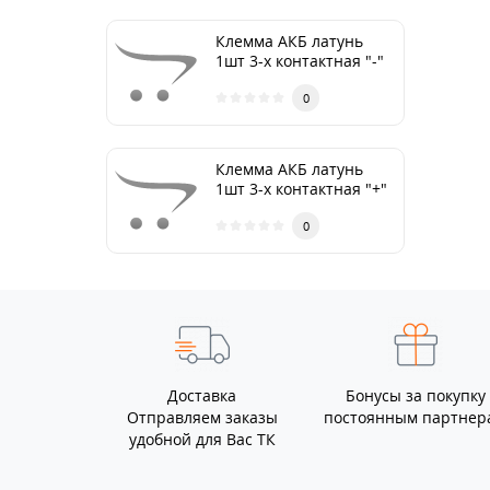
Клемма АКБ латунь
1шт 3-х контактная "-"
ТМ Nord YADA
0
Клемма АКБ латунь
1шт 3-х контактная "+"
ТМ Nord YADA
0
Доставка
Бонусы за покупку
Отправляем заказы
постоянным партнер
удобной для Вас ТК