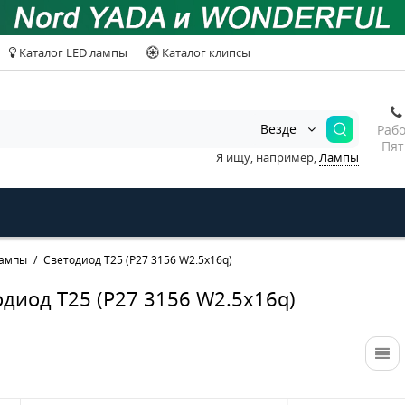
Каталог LED лампы
Каталог клипсы
Везде
Рабо
Пят
Я ищу, например,
Лампы
лампы
Светодиод T25 (P27 3156 W2.5x16q)
диод T25 (P27 3156 W2.5x16q)
Разъем гнездовой 2х
Развет.прикур.
полосный с про-ми и
без провода No
метал.скобой VW/AUDI
YADA в блистер