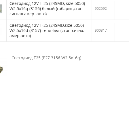
/SKODA (ОЕМ
0
0
Светодиод 12V T-25 (24SMD, size 5050)
357972752) TM Nord
W2.5x16q (3156) белый (габарит,стоп-
902592
YADA
сигнал амер. авто)
Патрон под лампу D2S
Светодиод 12V T-25 (24SMD,size 5050)
с проводами TM Nord
W2.5x16d (3157) тепл бел (стоп-сигнал
900317
YADA
амер.авто)
0
Рамка номерного
Светодиод T25 (P27 3156 W2.5x16q)
знака-книжка
"Камуфляж амёба
зелёная" в упаковке
0
TM Nord YADA
Клемма АКБ латунь
Клипса крепежн
2шт быстросьемная 4-
а/м BMW уплот
х контактная ТМ Nord
17111712963 ТМ
YADA
0
YADA
0