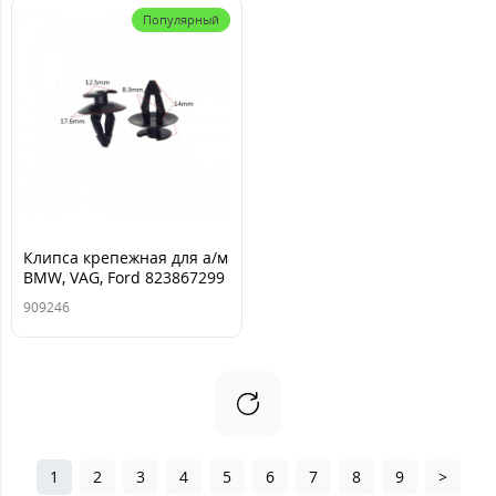
Популярный
Клипса крепежная для а/м
BMW, VAG, Ford 823867299
ТМ Nord YADA
909246
1
2
3
4
5
6
7
8
9
>