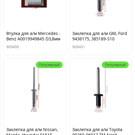
Втулка для а/м Mercedes -
Заклепка для а/м GM, Ford
Benz A0019949845 D3,8мм
9436175, 385189-S10
6,3x20мм ТМ Nord YADA
909400
909401
Популярный
Популярный
Заклепка для а/м Nissan,
Заклепка для а/м Toyota
Mazda, Hyundai 01515-
90269-06017 ТМ Nord