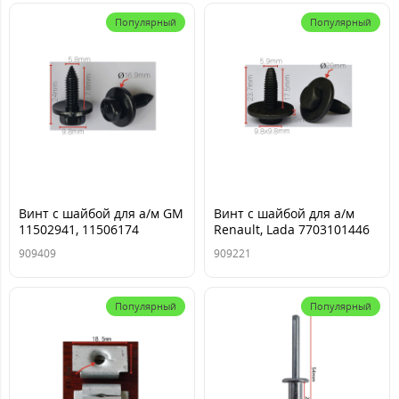
Популярный
Популярный
Винт с шайбой для а/м GM
Винт с шайбой для а/м
11502941, 11506174
Renault, Lada 7703101446
5,8x17,8x16,9мм ТМ Nord
5,9x17,5x20мм ТМ Nord
909409
909221
YADA
YADA
Популярный
Популярный