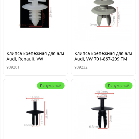
Клипса крепежная для а/м
Клипса крепежная для а/м
Audi, Renault, VW
Audi, VW 701-867-299 ТМ
175867299
Nord YADA
909201
909232
8934201681,175- 867-
299,4399987 ТМ Nord YADA
Популярный
Популярный