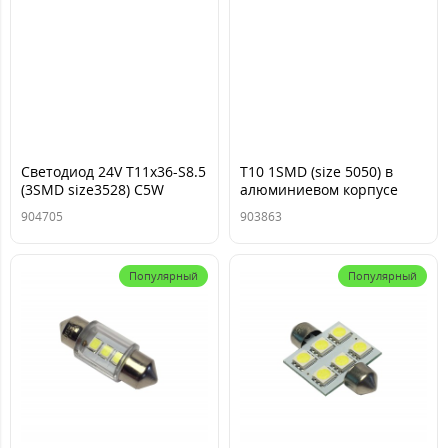
Cветодиод 24V T11x36-S8.5
T10 1SMD (size 5050) в
(3SMD size3528) C5W
алюминиевом корпусе
белый 0,3 W
W2,1x9,5d (WHITE) 12V
904705
903863
11lm(блистер:2шт)TM Nord
YADA
Популярный
Популярный