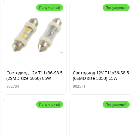
Популярный
Популярный
Cветодиод 12V T11x36-S8.5
Cветодиод 12V T11x36-S8.5
(2SMD size 5050) C5W
(6SMD size 5050) C5W
белый 0.3W 18lm в колбе
белый 0.72W 36lm TM
902734
902571
TM NORD YADA
NORD YADA
Популярный
Популярный