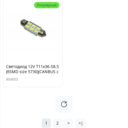
Популярный
Светодиод 12V T11x36-S8.5
(6SMD size 5730)(CANBUS c
рад-ром) C5W 1.92W 72lm
904603
белый TM NORD YADA
1
2
>
>|