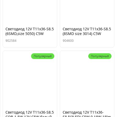
Cветодиод 12V T11x36-S8.5
Cветодиод 12V T11x36-S8.5
(6SMD,size 5050) C5W
(8SMD size 3014) C5W
белый (NEW блиcтер: 2
белый 0.3W 7.56lm TM
902584
904600
шт.) TM NORD YADA
NORD YADA
Популярный
Популярный
Cветодиод 12V T11x36-S8.5
Cветодиод 12V T11x36-
COB-1.5W 12V C5W белый
S8.5(3LED) C5W 0.18W 18lm