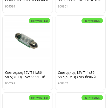
0.8W 45lm TM NORD YADA
белый TM NORD YADA
904599
900301
Популярный
Популярный
Cветодиод 12V T11x36-
Cветодиод 12V T11x36-
S8.5(3LED) C5W зеленый
S8.5(6SMD) C5W белый
0.22W 8.3lm TM NORD
0.36W 36lm TM NORD
900299
900302
YADA
YADA
Популярный
Популярный