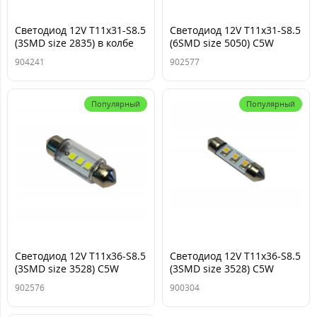
Светодиод 12V T11x31-S8.5
Светодиод 12V T11x31-S8.5
(3SMD size 2835) в колбе
(6SMD size 5050) C5W
белый 0.18W 18lm SV8.5
белый TM NORD YADA
904241
902577
TM NORD YADA
Популярный
Популярный
Светодиод 12V T11x36-S8.5
Светодиод 12V T11x36-S8.5
(3SMD size 3528) C5W
(3SMD size 3528) C5W
белый 0.18W 18lm TM
теплый белый 0.24W 16lm
902576
900304
NORD YADA
TM NORD YADA