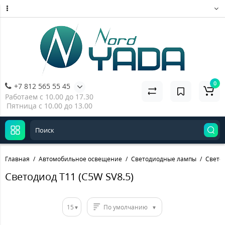
0
+7 812 565 55 45
Работаем с 10.00 до 17.30
Пятница с 10.00 до 13.00
Главная
Автомобильное освещение
Светодиодные лампы
Светод
Светодиод T11 (C5W SV8.5)
15
По умолчанию