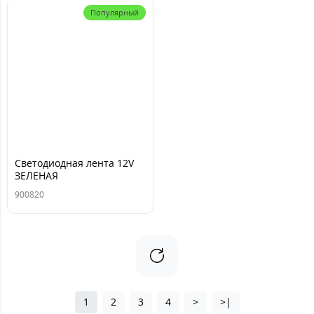
Популярный
Светодиодная лента 12V
ЗЕЛЕНАЯ
SMD5050(30шт/1м) IP20
900820
бел осн (в бобине: 5 м)
1
2
3
4
>
>|