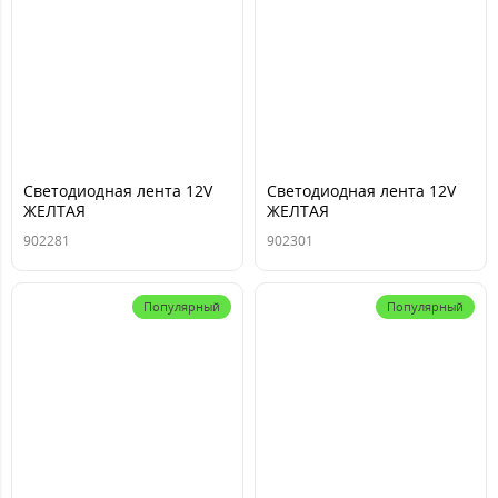
Светодиодная лента 12V
Светодиодная лента 12V
ЖЕЛТАЯ
ЖЕЛТАЯ
SMD5050(30шт/1м) IP20
SMD5050(30шт/1м) IP65
902281
902301
черн осн (в бобине: 5М)
влагост. черн осн (в
бобине:5M)
Популярный
Популярный