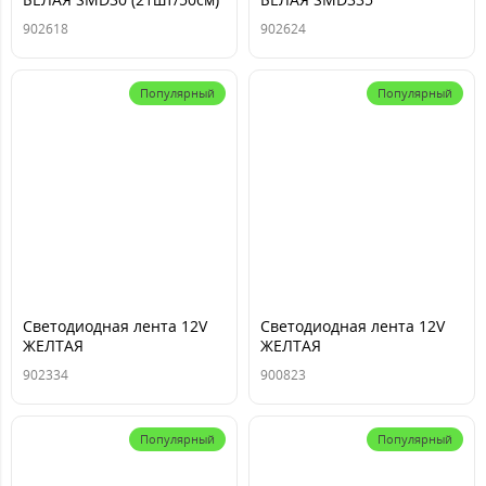
IP65 боковая
(21шт/50см) IP68 в тубе
902618
902624
боковая
Популярный
Популярный
Светодиодная лента 12V
Светодиодная лента 12V
ЖЕЛТАЯ
ЖЕЛТАЯ
SMD3528(60шт/1м) IP20
SMD5050(30шт/1м) IP20
902334
900823
черн осн (в бобине:5М)
бел осн (в бобине: 5М)
Популярный
Популярный