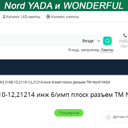
Каталог LED лампы
Каталог клипсы
Везде
Рабо
Пят
Я ищу, например,
Лампы
АЗ 2108-15,2110-12,21214 инж 6/имп плоск разъем TM Nord YADA
110-12,21214 инж 6/имп плоск разъем TM 
Популярный
Датчик 