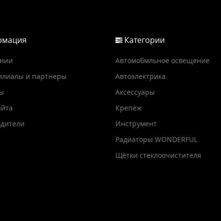
мация
Категории
ании
Автомобмльное освещение
илиалы и партнеры
Автоэлектрика
ы
Аксессуары
айта
Крепёж
дители
Инструмент
Радиаторы WONDERFUL
Щётки стеклоочистителя