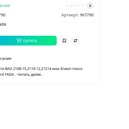
личии
0
790
Артикул:
907790
ada
Купить
сание
ти ВАЗ 2108-15,2110-12,21214 инж 6/имп плоск
d YADA...
Читать далее...