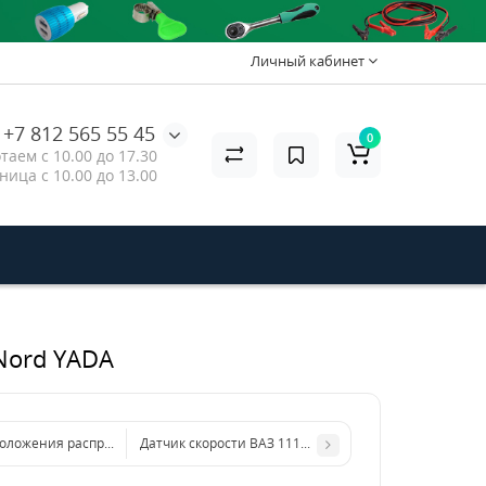
Личный кабинет
+7 812 565 55 45
0
таем с 10.00 до 17.30
ница с 10.00 до 13.00
Nord YADA
положения распредвала ВАЗ с 8-ми клапанным дв. TM Nord YADA
Датчик скорости ВАЗ 1118 TM Nord YADA