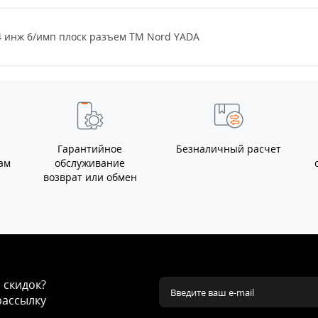
14 инж 6/имп плоск разъем TM Nord YADA
Гарантийное
Безналичный расчет
ам
обслуживание
возврат или обмен
и скидок?
рассылку