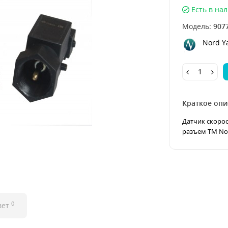
Есть в на
Модель:
907
Nord Y
Краткое опи
Датчик скорос
разъем TM Nor
0
вет